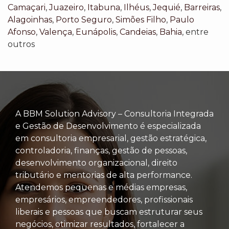
Camaçari
,
Juazeiro
,
Itabuna
,
Ilhéus
,
Jequié
,
Barreiras
,
Alagoinhas
,
Porto Seguro
,
Simões Filho
,
Paulo
Afonso
,
Valença
,
Eunápolis
,
Candeias
,
Bahia
, entre
outros
A BBM Solution Advisory – Consultoria Integrada
e Gestão de Desenvolvimento é especializada
em consultoria empresarial, gestão estratégica,
controladoria, finanças, gestão de pessoas,
desenvolvimento organizacional, direito
tributário e mentorias de alta performance.
Atendemos pequenas e médias empresas,
empresários, empreendedores, profissionais
liberais e pessoas que buscam estruturar seus
negócios, otimizar resultados, fortalecer a