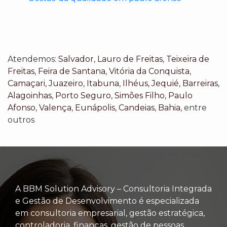
Atendemos:
Salvador
,
Lauro de Freitas
,
Teixeira de
Freitas
,
Feira de Santana
,
Vitória da Conquista
,
Camaçari
,
Juazeiro
,
Itabuna
,
Ilhéus
,
Jequié
,
Barreiras
,
Alagoinhas
,
Porto Seguro
,
Simões Filho
,
Paulo
Afonso
,
Valença
,
Eunápolis
,
Candeias
,
Bahia
, entre
outros
A BBM Solution Advisory – Consultoria Integrada
e Gestão de Desenvolvimento é especializada
em consultoria empresarial, gestão estratégica,
controladoria, finanças, gestão de pessoas,