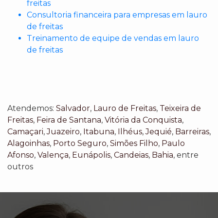
freitas
Consultoria financeira para empresas em lauro
de freitas
Treinamento de equipe de vendas em lauro
de freitas
Atendemos:
Salvador
,
Lauro de Freitas
,
Teixeira de
Freitas
,
Feira de Santana
,
Vitória da Conquista
,
Camaçari
,
Juazeiro
,
Itabuna
,
Ilhéus
,
Jequié
,
Barreiras
,
Alagoinhas
,
Porto Seguro
,
Simões Filho
,
Paulo
Afonso
,
Valença
,
Eunápolis
,
Candeias
,
Bahia
, entre
outros