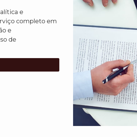
lítica e
erviço completo em
ão e
sso de