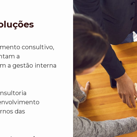
Soluções
imento consultivo,
ntam a
em a gestão interna
nsultoria
senvolvimento
rnos das