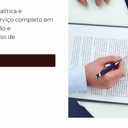
lítica e
erviço completo em
ão e
sso de