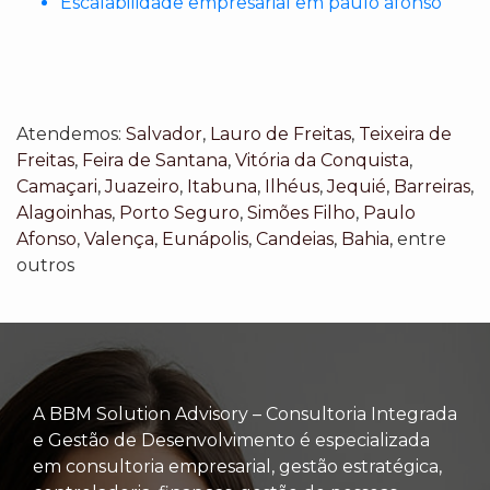
Escalabilidade empresarial em paulo afonso
Atendemos:
Salvador
,
Lauro de Freitas
,
Teixeira de
Freitas
,
Feira de Santana
,
Vitória da Conquista
,
Camaçari
,
Juazeiro
,
Itabuna
,
Ilhéus
,
Jequié
,
Barreiras
,
Alagoinhas
,
Porto Seguro
,
Simões Filho
,
Paulo
Afonso
,
Valença
,
Eunápolis
,
Candeias
,
Bahia
, entre
outros
A BBM Solution Advisory – Consultoria Integrada
e Gestão de Desenvolvimento é especializada
em consultoria empresarial, gestão estratégica,