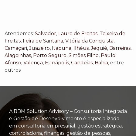
Atendemos:
Salvador
,
Lauro de Freitas
,
Teixeira de
Freitas
,
Feira de Santana
,
Vitória da Conquista
,
Camaçari
,
Juazeiro
,
Itabuna
,
Ilhéus
,
Jequié
,
Barreiras
,
Alagoinhas
,
Porto Seguro
,
Simões Filho
,
Paulo
Afonso
,
Valença
,
Eunápolis
,
Candeias
,
Bahia
, entre
outros
A BBM Solution Advisory – Consultoria Integrada
e Gestão de Desenvolvimento é especializada
em consultoria empresarial, gestão estratégica,
controladoria, finanças, gestão de pessoas,