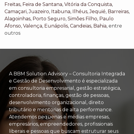
Freitas
,
Feira de Santana
,
Vitória da Conquista
,
Camaçari
,
Juazeiro
,
Itabuna
,
Ilhéus
,
Jequié
,
Barreiras
,
Alagoinhas
,
Porto Seguro
,
Simões Filho
,
Paulo
Afonso
,
Valença
,
Eunápolis
,
Candeias
,
Bahia
, entre
outros
A BBM Solution Advisory – Consultoria Integrada
e Gestão de Desenvolvimento é especializada
em consultoria empresarial, gestão estratégica,
controladoria, finanças, gestão de pessoas,
desenvolvimento organizacional, direito
tributário e mentorias de alta performance.
Atendemos pequenas e médias empresas,
empresários, empreendedores, profissionais
liberais e pessoas que buscam estruturar seus