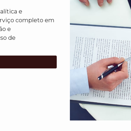
lítica e
erviço completo em
ão e
sso de