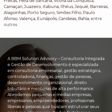
Freitas
,
Feira de Santana
,
Vitória da Conquista
,
Camaçari
,
Juazeiro
,
Itabuna
,
Ilhéus
,
Jequié
,
Barreiras
,
Alagoinhas
,
Porto Seguro
,
Simões Filho
,
Paulo
Afonso
,
Valença
,
Eunápolis
,
Candeias
,
Bahia
, entre
outros
A BBM Solution Advisory – Consultoria Integrada
e Gestão de Desenvolvimento é especializada
em consultoria empresarial, gestão estratégica,
controladoria, finanças, gestão de pessoas,
desenvolvimento organizacional, direito
tributário e mentorias de alta performance.
Atendemos pequenas e médias empresas,
empresários, empreendedores, profissionais
liberais e pessoas que buscam estruturar seus