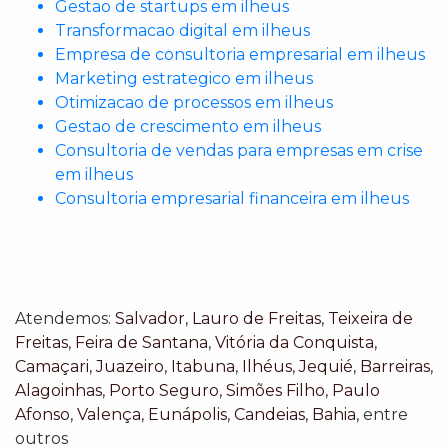
Gestao de startups em ilheus
Transformacao digital em ilheus
Empresa de consultoria empresarial em ilheus
Marketing estrategico em ilheus
Otimizacao de processos em ilheus
Gestao de crescimento em ilheus
Consultoria de vendas para empresas em crise
em ilheus
Consultoria empresarial financeira em ilheus
Atendemos:
Salvador
,
Lauro de Freitas
,
Teixeira de
Freitas
,
Feira de Santana
,
Vitória da Conquista
,
Camaçari
,
Juazeiro
,
Itabuna
,
Ilhéus
,
Jequié
,
Barreiras
,
Alagoinhas
,
Porto Seguro
,
Simões Filho
,
Paulo
Afonso
,
Valença
,
Eunápolis
,
Candeias
,
Bahia
, entre
outros