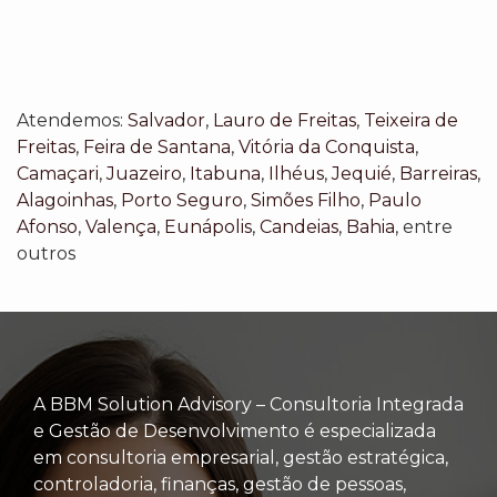
Atendemos:
Salvador
,
Lauro de Freitas
,
Teixeira de
Freitas
,
Feira de Santana
,
Vitória da Conquista
,
Camaçari
,
Juazeiro
,
Itabuna
,
Ilhéus
,
Jequié
,
Barreiras
,
Alagoinhas
,
Porto Seguro
,
Simões Filho
,
Paulo
Afonso
,
Valença
,
Eunápolis
,
Candeias
,
Bahia
, entre
outros
A BBM Solution Advisory – Consultoria Integrada
e Gestão de Desenvolvimento é especializada
em consultoria empresarial, gestão estratégica,
controladoria, finanças, gestão de pessoas,