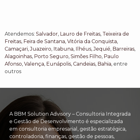
Atendemos:
Salvador
,
Lauro de Freitas
,
Teixeira de
Freitas
,
Feira de Santana
,
Vitória da Conquista
,
Camaçari
,
Juazeiro
,
Itabuna
,
Ilhéus
,
Jequié
,
Barreiras
,
Alagoinhas
,
Porto Seguro
,
Simões Filho
,
Paulo
Afonso
,
Valença
,
Eunápolis
,
Candeias
,
Bahia
, entre
outros
A BBM Solution Advisory – Consultoria Integrada
e Gestão de Desenvolvimento é especializada
em consultoria empresarial, gestão estratégica,
controladoria, finanças, gestão de pessoas,