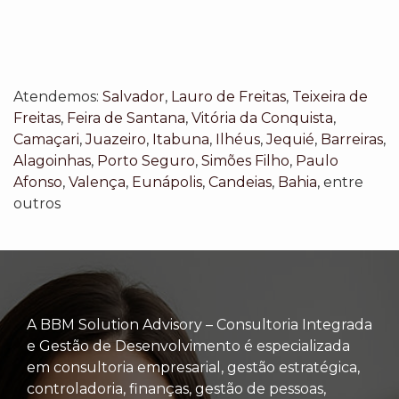
Atendemos:
Salvador
,
Lauro de Freitas
,
Teixeira de
Freitas
,
Feira de Santana
,
Vitória da Conquista
,
Camaçari
,
Juazeiro
,
Itabuna
,
Ilhéus
,
Jequié
,
Barreiras
,
Alagoinhas
,
Porto Seguro
,
Simões Filho
,
Paulo
Afonso
,
Valença
,
Eunápolis
,
Candeias
,
Bahia
, entre
outros
A BBM Solution Advisory – Consultoria Integrada
e Gestão de Desenvolvimento é especializada
em consultoria empresarial, gestão estratégica,
controladoria, finanças, gestão de pessoas,