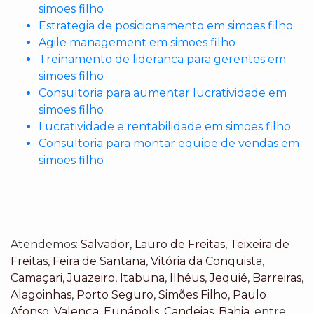
simoes filho
Estrategia de posicionamento em simoes filho
Agile management em simoes filho
Treinamento de lideranca para gerentes em
simoes filho
Consultoria para aumentar lucratividade em
simoes filho
Lucratividade e rentabilidade em simoes filho
Consultoria para montar equipe de vendas em
simoes filho
Atendemos:
Salvador
,
Lauro de Freitas
,
Teixeira de
Freitas
,
Feira de Santana
,
Vitória da Conquista
,
Camaçari
,
Juazeiro
,
Itabuna
,
Ilhéus
,
Jequié
,
Barreiras
,
Alagoinhas
,
Porto Seguro
,
Simões Filho
,
Paulo
Afonso
,
Valença
,
Eunápolis
,
Candeias
,
Bahia
, entre