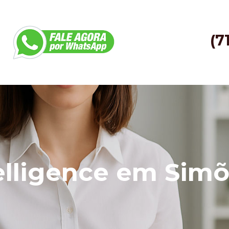
(7
elligence em Simõ