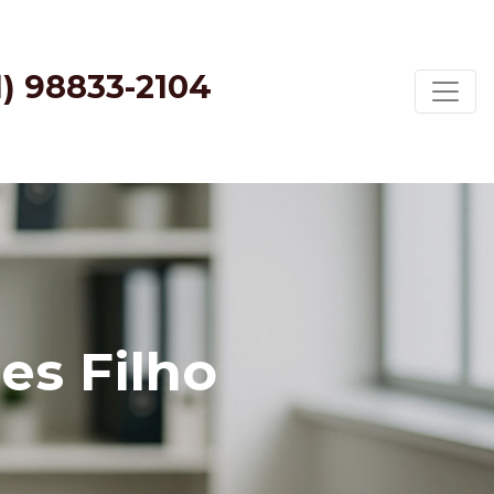
1) 98833-2104
es Filho