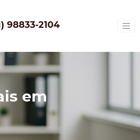
1) 98833-2104
ais em