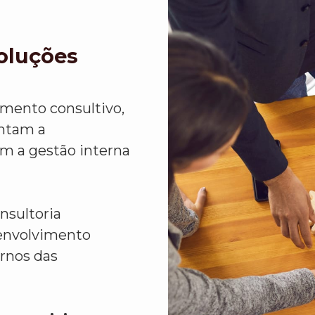
Soluções
imento consultivo,
ntam a
em a gestão interna
nsultoria
senvolvimento
rnos das