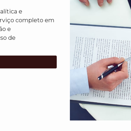
lítica e
erviço completo em
ão e
sso de