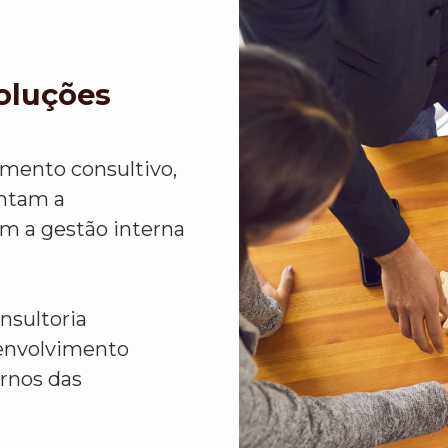
Soluções
imento consultivo,
ntam a
em a gestão interna
nsultoria
senvolvimento
rnos das