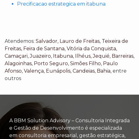
Precificacao estrategica em itabuna
Atendemos:
Salvador
,
Lauro de Freitas
,
Teixeira de
Freitas
,
Feira de Santana
,
Vitória da Conquista
,
Camaçari
,
Juazeiro
,
Itabuna
,
Ilhéus
,
Jequié
,
Barreiras
,
Alagoinhas
,
Porto Seguro
,
Simões Filho
,
Paulo
Afonso
,
Valença
,
Eunápolis
,
Candeias
,
Bahia
, entre
outros
A BBM Solution Advisory – Consultoria Integrada
e Gestão de Desenvolvimento é especializada
em consultoria empresarial, gestão estratégica,