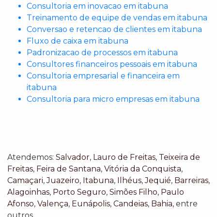
Consultoria em inovacao em itabuna
Treinamento de equipe de vendas em itabuna
Conversao e retencao de clientes em itabuna
Fluxo de caixa em itabuna
Padronizacao de processos em itabuna
Consultores financeiros pessoais em itabuna
Consultoria empresarial e financeira em
itabuna
Consultoria para micro empresas em itabuna
Atendemos:
Salvador
,
Lauro de Freitas
,
Teixeira de
Freitas
,
Feira de Santana
,
Vitória da Conquista
,
Camaçari
,
Juazeiro
,
Itabuna
,
Ilhéus
,
Jequié
,
Barreiras
,
Alagoinhas
,
Porto Seguro
,
Simões Filho
,
Paulo
Afonso
,
Valença
,
Eunápolis
,
Candeias
,
Bahia
, entre
outros