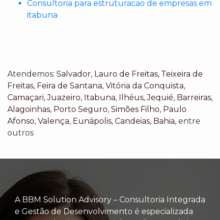
Consultoria para estruturacao de empresas em
itabuna
Atendemos:
Salvador
,
Lauro de Freitas
,
Teixeira de
Freitas
,
Feira de Santana
,
Vitória da Conquista
,
Camaçari
,
Juazeiro
,
Itabuna
,
Ilhéus
,
Jequié
,
Barreiras
,
Alagoinhas
,
Porto Seguro
,
Simões Filho
,
Paulo
Afonso
,
Valença
,
Eunápolis
,
Candeias
,
Bahia
, entre
outros
A BBM Solution Advisory – Consultoria Integrada
e Gestão de Desenvolvimento é especializada