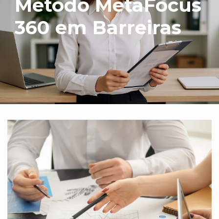
Método MetaFocus
360 em Barreiras