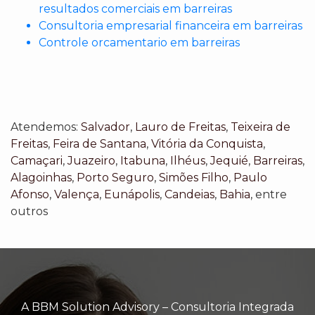
resultados comerciais em barreiras
Consultoria empresarial financeira em barreiras
Controle orcamentario em barreiras
Atendemos:
Salvador
,
Lauro de Freitas
,
Teixeira de
Freitas
,
Feira de Santana
,
Vitória da Conquista
,
Camaçari
,
Juazeiro
,
Itabuna
,
Ilhéus
,
Jequié
,
Barreiras
,
Alagoinhas
,
Porto Seguro
,
Simões Filho
,
Paulo
Afonso
,
Valença
,
Eunápolis
,
Candeias
,
Bahia
, entre
outros
A BBM Solution Advisory – Consultoria Integrada