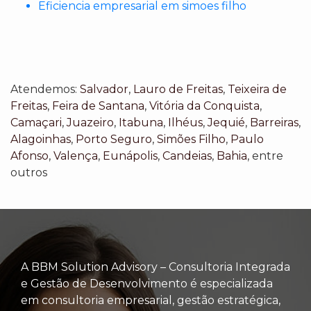
Eficiencia empresarial em simoes filho
Atendemos:
Salvador
,
Lauro de Freitas
,
Teixeira de
Freitas
,
Feira de Santana
,
Vitória da Conquista
,
Camaçari
,
Juazeiro
,
Itabuna
,
Ilhéus
,
Jequié
,
Barreiras
,
Alagoinhas
,
Porto Seguro
,
Simões Filho
,
Paulo
Afonso
,
Valença
,
Eunápolis
,
Candeias
,
Bahia
, entre
outros
A BBM Solution Advisory – Consultoria Integrada
e Gestão de Desenvolvimento é especializada
em consultoria empresarial, gestão estratégica,