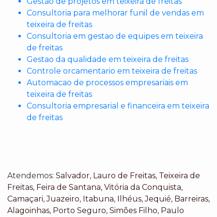
Gestao de projetos em teixeira de freitas
Consultoria para melhorar funil de vendas em
teixeira de freitas
Consultoria em gestao de equipes em teixeira
de freitas
Gestao da qualidade em teixeira de freitas
Controle orcamentario em teixeira de freitas
Automacao de processos empresariais em
teixeira de freitas
Consultoria empresarial e financeira em teixeira
de freitas
Atendemos:
Salvador
,
Lauro de Freitas
,
Teixeira de
Freitas
,
Feira de Santana
,
Vitória da Conquista
,
Camaçari
,
Juazeiro
,
Itabuna
,
Ilhéus
,
Jequié
,
Barreiras
,
Alagoinhas
,
Porto Seguro
,
Simões Filho
,
Paulo