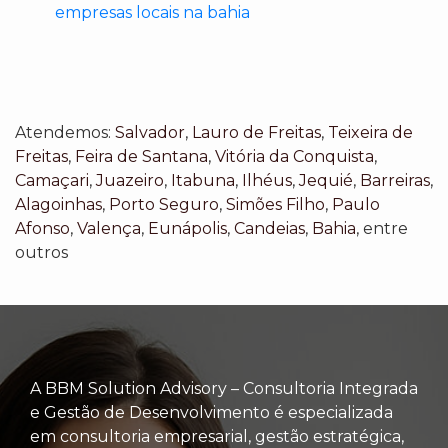
empresas locais na bahia
Atendemos:
Salvador
,
Lauro de Freitas
,
Teixeira de
Freitas
,
Feira de Santana
,
Vitória da Conquista
,
Camaçari
,
Juazeiro
,
Itabuna
,
Ilhéus
,
Jequié
,
Barreiras
,
Alagoinhas
,
Porto Seguro
,
Simões Filho
,
Paulo
Afonso
,
Valença
,
Eunápolis
,
Candeias
,
Bahia
, entre
outros
A BBM Solution Advisory – Consultoria Integrada
e Gestão de Desenvolvimento é especializada
em consultoria empresarial, gestão estratégica,