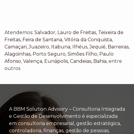
Atendemos:
Salvador
,
Lauro de Freitas
,
Teixeira de
Freitas
,
Feira de Santana
,
Vitória da Conquista
,
Camaçari
,
Juazeiro
,
Itabuna
,
Ilhéus
,
Jequié
,
Barreiras
,
Alagoinhas
,
Porto Seguro
,
Simões Filho
,
Paulo
Afonso
,
Valença
,
Eunápolis
,
Candeias
,
Bahia
, entre
outros
A BBM Solution Advisory – Consultoria Integrada
e Gestão de Desenvolvimento é especializada
em consultoria empresarial, gestão estratégica,
controladoria, finanças, gestão de pessoas,