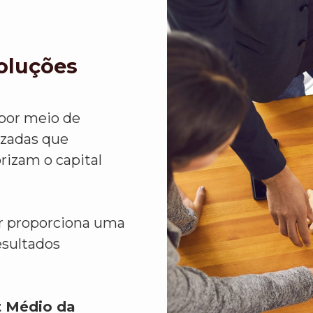
Soluções
 por meio de
izadas que
rizam o capital
or proporciona uma
esultados
 Médio da