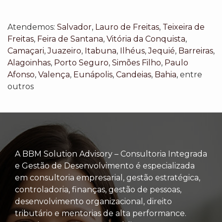
Atendemos:
Salvador
,
Lauro de Freitas
,
Teixeira de
Freitas
,
Feira de Santana
,
Vitória da Conquista
,
Camaçari
,
Juazeiro
,
Itabuna
,
Ilhéus
,
Jequié
,
Barreiras
,
Alagoinhas
,
Porto Seguro
,
Simões Filho
,
Paulo
Afonso
,
Valença
,
Eunápolis
,
Candeias
,
Bahia
, entre
outros
A BBM Solution Advisory – Consultoria Integrada
e Gestão de Desenvolvimento é especializada
em consultoria empresarial, gestão estratégica,
controladoria, finanças, gestão de pessoas,
desenvolvimento organizacional, direito
tributário e mentorias de alta performance.