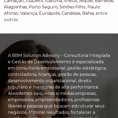
Camaçari
,
Juazeiro
,
Itabuna
,
Ilhéus
,
Jequié
,
Barreiras
,
Alagoinhas
,
Porto Seguro
,
Simões Filho
,
Paulo
Afonso
,
Valença
,
Eunápolis
,
Candeias
,
Bahia
, entre
outros
A BBM Solution Advisory – Consultoria Integrada
e Gestão de Desenvolvimento é especializada
em consultoria empresarial, gestão estratégica,
controladoria, finanças, gestão de pessoas,
desenvolvimento organizacional, direito
tributário e mentorias de alta performance.
Atendemos pequenas e médias empresas,
empresários, empreendedores, profissionais
liberais e pessoas que buscam estruturar seus
negócios, otimizar resultados, fortalecer a