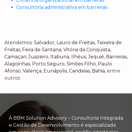
Eficiencia organizacional em barreiras
Consultoria administrativa em barreiras
Atendemos:
Salvador
,
Lauro de Freitas
,
Teixeira de
Freitas
,
Feira de Santana
,
Vitória da Conquista
,
Camaçari
,
Juazeiro
,
Itabuna
,
Ilhéus
,
Jequié
,
Barreiras
,
Alagoinhas
,
Porto Seguro
,
Simões Filho
,
Paulo
Afonso
,
Valença
,
Eunápolis
,
Candeias
,
Bahia
, entre
outros
A BBM Solution Advisory – Consultoria Integrada
e Gestão de Desenvolvimento é especializada