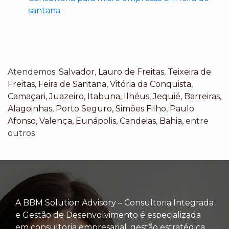
santana
Atendemos:
Salvador
,
Lauro de Freitas
,
Teixeira de
Freitas
,
Feira de Santana
,
Vitória da Conquista
,
Camaçari
,
Juazeiro
,
Itabuna
,
Ilhéus
,
Jequié
,
Barreiras
,
Alagoinhas
,
Porto Seguro
,
Simões Filho
,
Paulo
Afonso
,
Valença
,
Eunápolis
,
Candeias
,
Bahia
, entre
outros
A BBM Solution Advisory – Consultoria Integrada
e Gestão de Desenvolvimento é especializada
em consultoria empresarial, gestão estratégica,