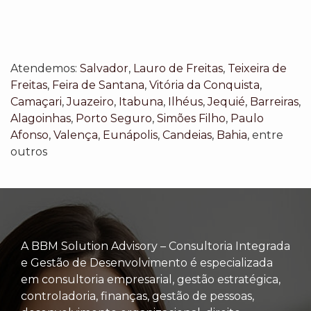
Atendemos:
Salvador
,
Lauro de Freitas
,
Teixeira de
Freitas
,
Feira de Santana
,
Vitória da Conquista
,
Camaçari
,
Juazeiro
,
Itabuna
,
Ilhéus
,
Jequié
,
Barreiras
,
Alagoinhas
,
Porto Seguro
,
Simões Filho
,
Paulo
Afonso
,
Valença
,
Eunápolis
,
Candeias
,
Bahia
, entre
outros
A BBM Solution Advisory – Consultoria Integrada
e Gestão de Desenvolvimento é especializada
em consultoria empresarial, gestão estratégica,
controladoria, finanças, gestão de pessoas,