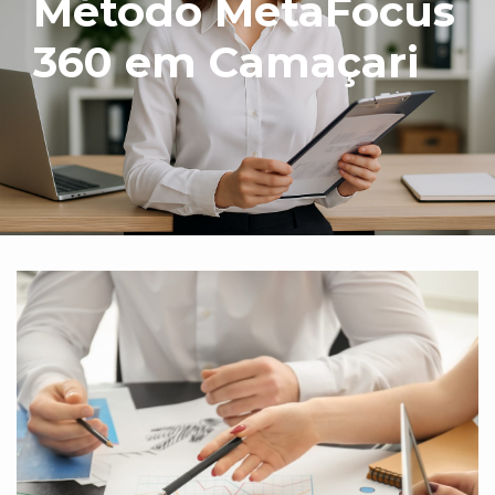
Método MetaFocus
360 em Camaçari