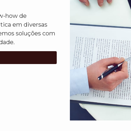
ow-how de
ática em diversas
lvemos soluções com
idade.