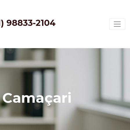
1) 98833-2104
m Camaçari