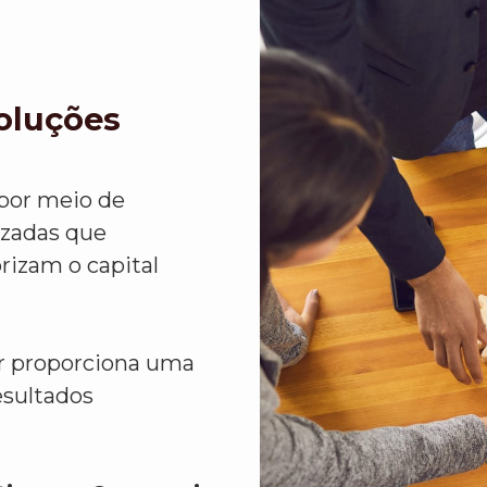
Soluções
 por meio de
izadas que
rizam o capital
or proporciona uma
esultados