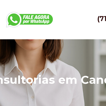
(7
sultorias em Can