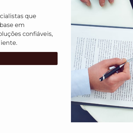
ialistas que
 base em
luções confiáveis,
liente.