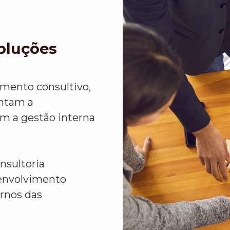
Soluções
imento consultivo,
ntam a
em a gestão interna
nsultoria
senvolvimento
rnos das