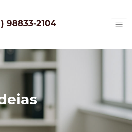
1) 98833-2104
deias