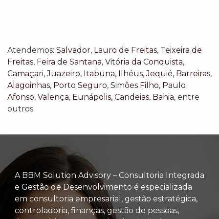
Atendemos:
Salvador
,
Lauro de Freitas
,
Teixeira de
Freitas
,
Feira de Santana
,
Vitória da Conquista
,
Camaçari
,
Juazeiro
,
Itabuna
,
Ilhéus
,
Jequié
,
Barreiras
,
Alagoinhas
,
Porto Seguro
,
Simões Filho
,
Paulo
Afonso
,
Valença
,
Eunápolis
,
Candeias
,
Bahia
, entre
outros
A BBM Solution Advisory – Consultoria Integrada
e Gestão de Desenvolvimento é especializada
em consultoria empresarial, gestão estratégica,
controladoria, finanças, gestão de pessoas,