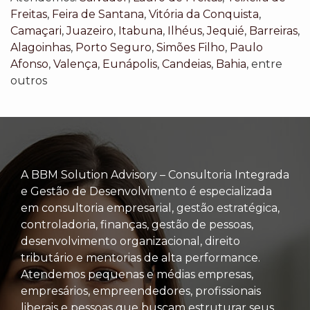
Freitas
,
Feira de Santana
,
Vitória da Conquista
,
Camaçari
,
Juazeiro
,
Itabuna
,
Ilhéus
,
Jequié
,
Barreiras
,
Alagoinhas
,
Porto Seguro
,
Simões Filho
,
Paulo
Afonso
,
Valença
,
Eunápolis
,
Candeias
,
Bahia
, entre
outros
A BBM Solution Advisory – Consultoria Integrada
e Gestão de Desenvolvimento é especializada
em consultoria empresarial, gestão estratégica,
controladoria, finanças, gestão de pessoas,
desenvolvimento organizacional, direito
tributário e mentorias de alta performance.
Atendemos pequenas e médias empresas,
empresários, empreendedores, profissionais
liberais e pessoas que buscam estruturar seus