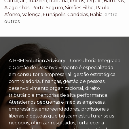
Camaçari
,
Juazeiro
,
Itabuna
,
Ilhéus
,
Jequié
,
Barreiras
,
Alagoinhas
,
Porto Seguro
,
Simões Filho
,
Paulo
Afonso
,
Valença
,
Eunápolis
,
Candeias
,
Bahia
, entre
outros
A BBM Solution Advisory – Consultoria Integrada
e Gestão de Desenvolvimento é especializada
em consultoria empresarial, gestão estratégica,
controladoria, finanças, gestão de pessoas,
desenvolvimento organizacional, direito
tributário e mentorias de alta performance.
Atendemos pequenas e médias empresas,
empresários, empreendedores, profissionais
liberais e pessoas que buscam estruturar seus
negócios, otimizar resultados, fortalecer a