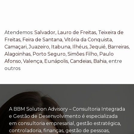
Atendemos:
Salvador
,
Lauro de Freitas
,
Teixeira de
Freitas
,
Feira de Santana
,
Vitória da Conquista
,
Camaçari
,
Juazeiro
,
Itabuna
,
Ilhéus
,
Jequié
,
Barreiras
,
Alagoinhas
,
Porto Seguro
,
Simões Filho
,
Paulo
Afonso
,
Valença
,
Eunápolis
,
Candeias
,
Bahia
, entre
outros
A BBM Solution Advisory – Consultoria Integrada
e Gestão de Desenvolvimento é especializada
em consultoria empresarial, gestão estratégica,
controladoria, finanças, gestão de pessoas,