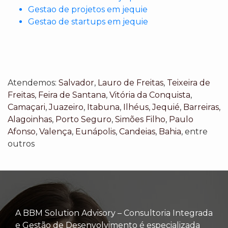
Gestao de projetos em jequie
Gestao de startups em jequie
Atendemos:
Salvador
,
Lauro de Freitas
,
Teixeira de
Freitas
,
Feira de Santana
,
Vitória da Conquista
,
Camaçari
,
Juazeiro
,
Itabuna
,
Ilhéus
,
Jequié
,
Barreiras
,
Alagoinhas
,
Porto Seguro
,
Simões Filho
,
Paulo
Afonso
,
Valença
,
Eunápolis
,
Candeias
,
Bahia
, entre
outros
A BBM Solution Advisory – Consultoria Integrada
e Gestão de Desenvolvimento é especializada