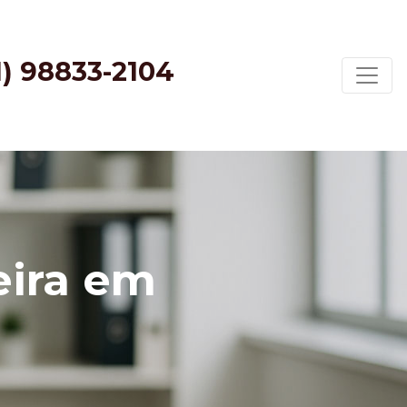
1) 98833-2104
eira em