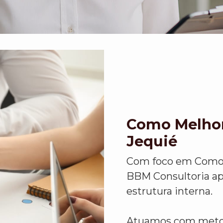
Como Melhor
Jequié
Com foco em Como M
BBM Consultoria ap
estrutura interna.
Atuamos com metodo