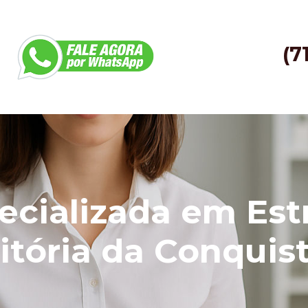
(7
cializada em Est
tória da Conquis