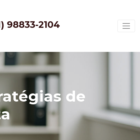
1) 98833-2104
ratégias de
ta