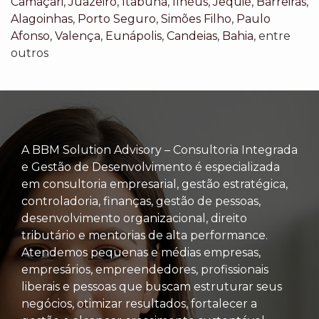
Camaçari
,
Juazeiro
,
Itabuna
,
Ilhéus
,
Jequié
,
Barreiras
,
Alagoinhas
,
Porto Seguro
,
Simões Filho
,
Paulo
Afonso
,
Valença
,
Eunápolis
,
Candeias
,
Bahia
, entre
outros
A BBM Solution Advisory – Consultoria Integrada
e Gestão de Desenvolvimento é especializada
em consultoria empresarial, gestão estratégica,
controladoria, finanças, gestão de pessoas,
desenvolvimento organizacional, direito
tributário e mentorias de alta performance.
Atendemos pequenas e médias empresas,
empresários, empreendedores, profissionais
liberais e pessoas que buscam estruturar seus
negócios, otimizar resultados, fortalecer a