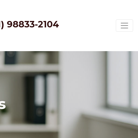
1) 98833-2104
s