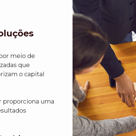
Soluções
 por meio de
izadas que
rizam o capital
or proporciona uma
esultados