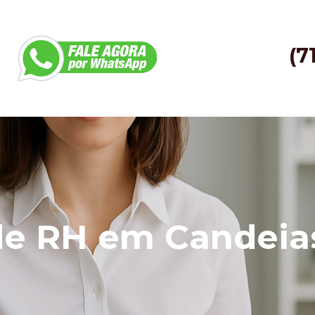
(7
de RH em Candeia