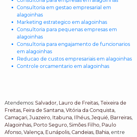
Consultoria para empresas em alagoinhas
Consultoria em gestao empresarial em
alagoinhas
Marketing estrategico em alagoinhas
Consultoria para pequenas empresas em
alagoinhas
Consultoria para engajamento de funcionarios
em alagoinhas
Reducao de custos empresariais em alagoinhas
Controle orcamentario em alagoinhas
Atendemos:
Salvador
,
Lauro de Freitas
,
Teixeira de
Freitas
,
Feira de Santana
,
Vitória da Conquista
,
Camaçari
,
Juazeiro
,
Itabuna
,
Ilhéus
,
Jequié
,
Barreiras
,
Alagoinhas
,
Porto Seguro
,
Simões Filho
,
Paulo
Afonso
,
Valença
,
Eunápolis
,
Candeias
,
Bahia
, entre