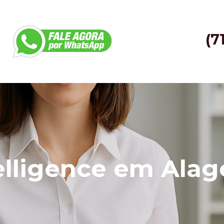
(7
elligence em Alag