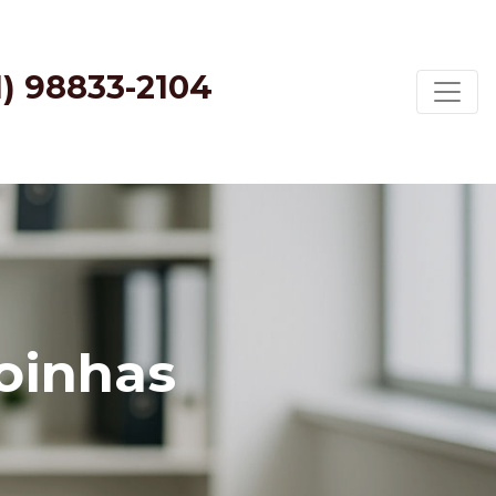
1) 98833-2104
oinhas