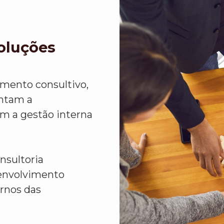
Soluções
imento consultivo,
ntam a
em a gestão interna
nsultoria
senvolvimento
rnos das