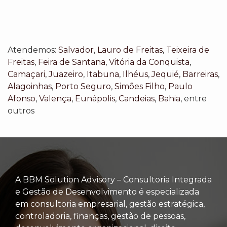
Atendemos:
Salvador
,
Lauro de Freitas
,
Teixeira de
Freitas
,
Feira de Santana
,
Vitória da Conquista
,
Camaçari
,
Juazeiro
,
Itabuna
,
Ilhéus
,
Jequié
,
Barreiras
,
Alagoinhas
,
Porto Seguro
,
Simões Filho
,
Paulo
Afonso
,
Valença
,
Eunápolis
,
Candeias
,
Bahia
, entre
outros
A BBM Solution Advisory – Consultoria Integrada
e Gestão de Desenvolvimento é especializada
em consultoria empresarial, gestão estratégica,
controladoria, finanças, gestão de pessoas,