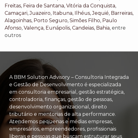
Freitas
,
Feira de Santana
,
Vitória da Conquista
,
Camaçari
,
Juazeiro
,
Itabuna
,
Ilhéus
,
Jequié
,
Barreiras
,
Alagoinhas
,
Porto Seguro
,
Simões Filho
,
Paulo
Afonso
,
Valença
,
Eunápolis
,
Candeias
,
Bahia
, entre
outros
A BBM Solution Advisory – Consultoria Integrada
e Gestão de Desenvolvimento é especializada
em consultoria empresarial, gestão estratégica,
controladoria, finanças, gestão de pessoas,
desenvolvimento organizacional, direito
tributário e mentorias de alta performance.
Atendemos pequenas e médias empresas,
empresários, empreendedores, profissionais
liberais e pessoas que buscam estruturar seus