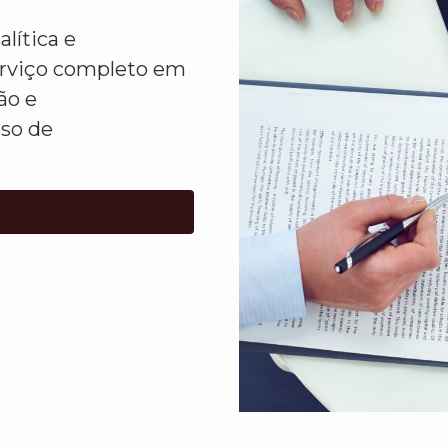
lítica e
erviço completo em
ão e
sso de