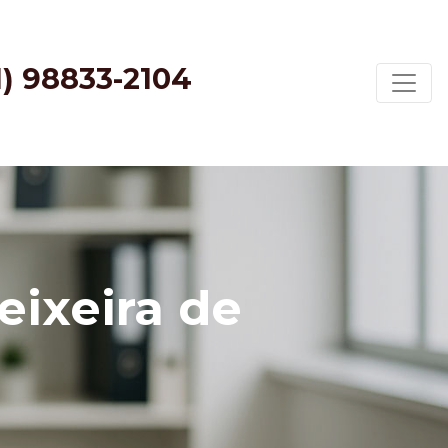
1) 98833-2104
eixeira de